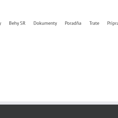
y
Behy SR
Dokumenty
Poradňa
Trate
Prip