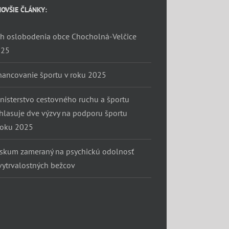
OVŠIE ČLÁNKY:
h oslobodenia obce Chocholná-Velčice
025
nancovanie športu v roku 2025
nisterstvo cestovného ruchu a športu
hlasuje dve výzvy na podporu športu
roku 2025
skum zameraný na psychickú odolnosť
vytrvalostných bežcov