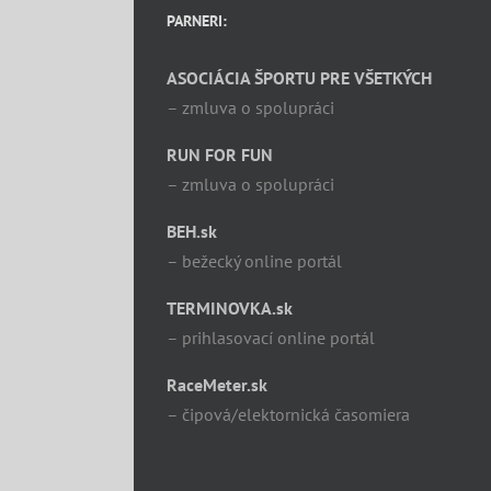
PARNERI:
ASOCIÁCIA ŠPORTU PRE VŠETKÝCH
– zmluva o spolupráci
RUN FOR FUN
– zmluva o spolupráci
BEH.sk
– bežecký online portál
TERMINOVKA.sk
– prihlasovací online portál
RaceMeter.sk
– čipová/elektornická časomiera