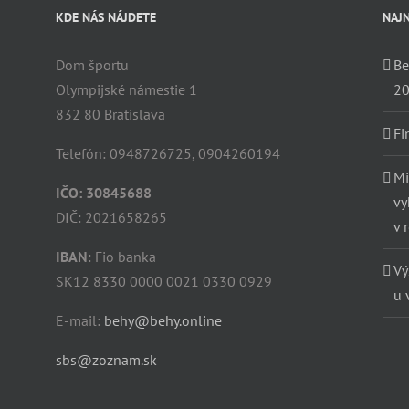
KDE NÁS NÁJDETE
NAJN
Dom športu
Be
Olympijské námestie 1
2
832 80 Bratislava
Fi
Telefón: 0948726725, 0904260194
Mi
IČO: 30845688
vy
DIČ: 2021658265
v 
IBAN
: Fio banka
Vý
SK12 8330 0000 0021 0330 0929
u 
E-mail:
behy@behy.online
sbs@zoznam.sk