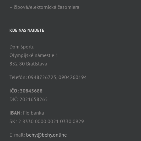
– čipová/elektornická časomiera
KDE NÁS NÁJDETE
Dom športu
Olympijské námestie 1
832 80 Bratislava
Telefón: 0948726725, 0904260194
IČO: 30845688
DIČ: 2021658265
IBAN
: Fio banka
SK12 8330 0000 0021 0330 0929
E-mail:
behy@behy.online