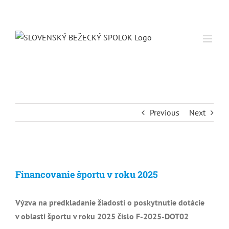
Skip
to
content
Previous
Next
Zobraziť
väčší
Financovanie športu v roku 2025
obrázok
Výzva na predkladanie žiadostí o poskytnutie dotácie
v oblasti športu v roku 2025 číslo F-2025-DOT02