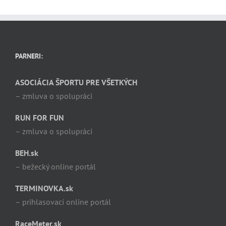
PARNERI:
ASOCIÁCIA ŠPORTU PRE VŠETKÝCH
– zmluva o spolupráci
RUN FOR FUN
– zmluva o spolupráci
BEH.sk
– bežecký online portál
TERMINOVKA.sk
– prihlasovací online portál
RaceMeter.sk