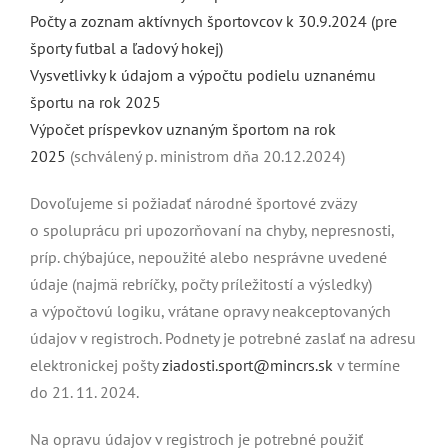
Počty a zoznam aktívnych športovcov k 30.9.2024 (pre
športy futbal a ľadový hokej)
Vysvetlivky k údajom a výpočtu podielu uznanému
športu na rok 2025
Výpočet príspevkov uznaným športom na rok
2025
(schválený p. ministrom dňa 20.12.2024)
Dovoľujeme si požiadať národné športové zväzy
o spoluprácu pri upozorňovaní na chyby, nepresnosti,
príp. chýbajúce, nepoužité alebo nesprávne uvedené
údaje (najmä rebríčky, počty príležitostí a výsledky)
a výpočtovú logiku, vrátane opravy neakceptovaných
údajov v registroch. Podnety je potrebné zaslať na adresu
elektronickej pošty
ziadosti.sport@mincrs.sk
v termíne
do 21. 11. 2024.
Na opravu údajov v registroch je potrebné použiť