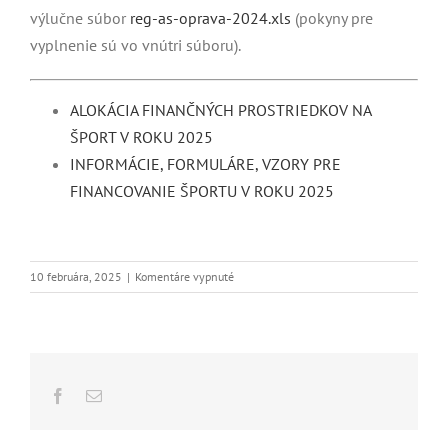
výlučne súbor
reg-as-oprava-2024.xls
(pokyny pre
vyplnenie sú vo vnútri súboru).
ALOKÁCIA FINANČNÝCH PROSTRIEDKOV NA
ŠPORT V ROKU 2025
INFORMÁCIE, FORMULÁRE, VZORY PRE
FINANCOVANIE ŠPORTU V ROKU 2025
na
10 februára, 2025
|
Komentáre vypnuté
Financovanie
športu
v roku
2025
Facebook
Email