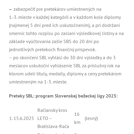
–
zabezpečiť pre pretekárov umiestnených na
1.-3. mieste v každej kategórii a v každom kole diplomy
(najmenej 5 dní pred ich uskutočnením), a pri dodržaní
smerníc tohto rozpisu po zaslaní výsledkovej listiny a na
základe vyúčtovania zašle SBS do 20 dní po
jednotlivých pretekoch finančný príspevok.
– po skončení SBL vyhlási do 30 dní výsledky a do 3
mesiacov uskutoční vyhlásenie SBL za príslušný rok na
ktorom udelí tituly, medaily, diplomy a ceny pretekárom
umiestneným na 1-3. mieste.
Preteky SBL: program
Slovenskej bežeckej ligy 2025:
Račiansky kros
16
1.
15.6.2025
LETO –
(lesný)
km
Bratislava-Rača