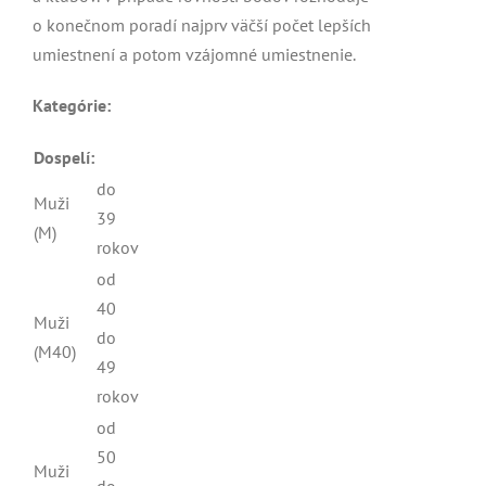
o konečnom poradí najprv väčší počet lepších
umiestnení a potom vzájomné umiestnenie.
Kategórie:
Dospelí:
do
Muži
39
(M)
rokov
od
40
Muži
do
(M40)
49
rokov
od
50
Muži