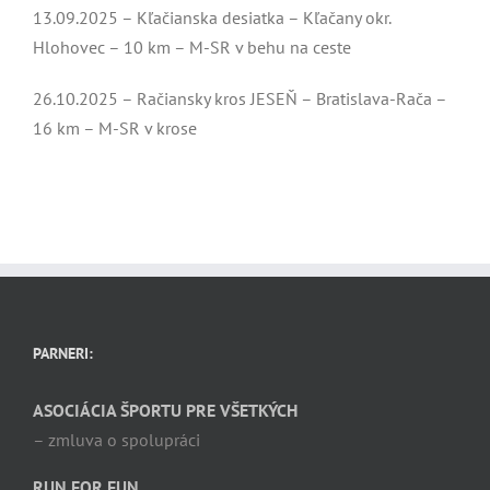
13.09.2025 – Kľačianska desiatka – Kľačany okr.
Hlohovec – 10 km – M-SR v behu na ceste
26.10.2025 – Račiansky kros JESEŇ – Bratislava-Rača –
16 km – M-SR v krose
PARNERI:
ASOCIÁCIA ŠPORTU PRE VŠETKÝCH
– zmluva o spolupráci
RUN FOR FUN