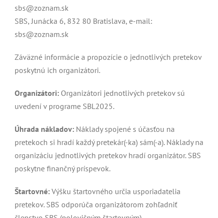
sbs@zoznam.sk
SBS, Junácka 6, 832 80 Bratislava, e-mail:
sbs@zoznam.sk
Záväzné informácie a propozície o jednotlivých pretekov
poskytnú ich organizátori.
Organizátori:
Organizátori jednotlivých pretekov sú
uvedení v programe SBL2025.
Úhrada nákladov:
Náklady spojené s účasťou na
pretekoch si hradí každý pretekár(-ka) sám(-a). Náklady na
organizáciu jednotlivých pretekov hradí organizátor. SBS
poskytne finančný príspevok.
Štartovné:
Výšku štartovného určia usporiadatelia
pretekov. SBS odporúča organizátorom zohľadniť
členstvo SBS (polovičným štartovným)