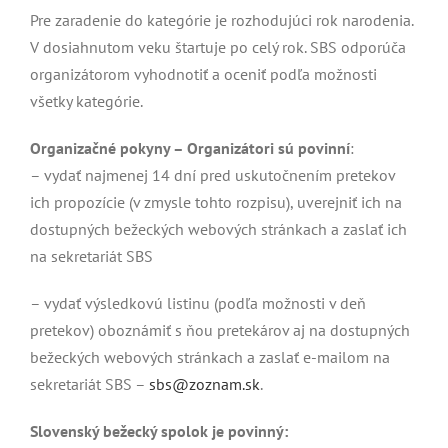
Pre zaradenie do kategórie je rozhodujúci rok narodenia.
V dosiahnutom veku štartuje po celý rok. SBS odporúča
organizátorom vyhodnotiť a oceniť podľa možnosti
všetky kategórie.
Organizačné pokyny –
Organizátori sú povinní
:
– vydať najmenej 14 dní pred uskutočnením pretekov
ich propozície (v zmysle tohto rozpisu), uverejniť ich na
dostupných bežeckých webových stránkach a zaslať ich
na sekretariát SBS
– vydať výsledkovú listinu (podľa možnosti v deň
pretekov) oboznámiť s ňou pretekárov aj na dostupných
bežeckých webových stránkach a zaslať e-mailom na
sekretariát SBS –
sbs@zoznam.sk
.
Slovenský bežecký spolok je povinný: