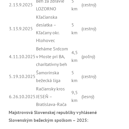
Beh za zdravie
5
2.
13.9.2025
(cestný)
LOZORNO
km
Kľačianska
desiatka –
5
3.
13.9.2025
(cestný)
Kľačany okr.
km
Hlohovec
Beháme Srdcom
4,5
4.
11.10.2025
v Moste pri BA,
(poľný)
km
charitatívny beh
Šamorínska
5
5.
19.10.2025
(cestný)
bežecká liga
km
Račiansky kros
9,5
6.
26.10.2025
JESEŇ –
(lesný)
km
Bratislava-Rača
Majstrovsvá Slovenskej republiky vyhlásené
Slovenským bežeckým spolkom – 2025: