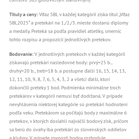
Tituly a ceny:
Víťaz SBL v každej kategórii získa titul „Víťaz
SBL2025“ a pretekári na 1./2./3. mieste dostanú diplomy
a medaily. Preteká sa podľa pravidiel atletiky, smerníc
tohto rozpisu a propozícií jednotlivých pretekov.
Bodovanie:
V jednotlivých pretekoch v každej kategórii
získavajú pretekári nasledovné body: prvý=25 b.,
druhý=20 b., tretí=18 b. a postupne ďalší 16, 15, 14, 13,
12, 11, 10, 9, 8, 7, 6, 5, 4, 3, 2 a všetci ďalší, ktorí
dokončili preteky 1 bod. Podmienka minimálne troch
pretekárov v kategórii nemusí byť dodržaná. V prípade
nevyhlásenia niektorej kategórie sú pretekári hodnotení
podľa veku. Pretekárom sa počítajú body z maximálne 6
pretekov, v ktorých dosiahli najväčší bodový zisk, pričom
sa berú do úvahy iba pretekári zo slovenských oddielov
a klubov. V prípade rovnosti bodov rozhoduje