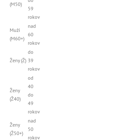
do
(M50)
59
rokov
nad
Muži
60
(M60+)
rokov
do
Ženy (Ž)
39
rokov
od
40
Ženy
do
(Ž40)
49
rokov
nad
Ženy
50
(Ž50+)
rokov